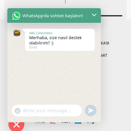
WhatsApp'da sohbet başlatıın!
HAG Collectibles
Merhaba, size nasıl destek
olabilirim? :)
MESAFELI SATIŞ SÖZLEŞMESI
GIZLILIK POLITIKASI
03:43
İPTAL VE İADE KOŞULLARI
ÖDEME VE TESLIMAT
ÖN BILGILENDIRME FORMU
undefined
"+chaty_settings.lang.emoji_picker+"
WhatsApp
Message