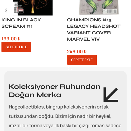
KING IN BLACK
CHAMPIONS #13
SCREAM #1
LEGACY HEADSHOT
VARIANT COVER
199,00
₺
MARVEL VIV
SEPETE EKLE
249,00
₺
SEPETE EKLE
Koleksiyoner Ruhundan
Doğan Marka
Hagcollectibles
, bir grup koleksiyonerin ortak
tutkusundan doğdu. Bizim için nadir bir heykel,
imzalı bir forma veya ilk baskı bir çizgi roman sadece