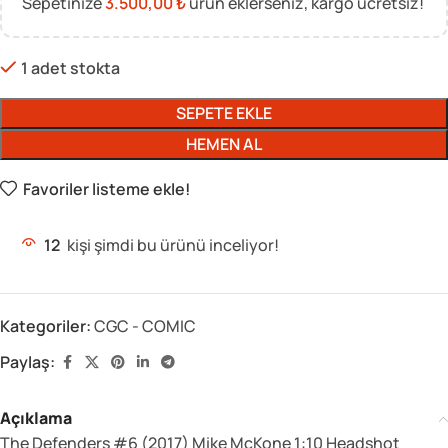
Sepetinize
3.500,00
₺
ürün eklerseniz, kargo ücretsiz!
1 adet stokta
SEPETE EKLE
HEMEN AL
Favoriler listeme ekle!
12
kişi şimdi bu ürünü inceliyor!
Kategoriler:
CGC - COMIC
Paylaş:
Açıklama
The Defenders #6 (2017) Mike McKone 1:10 Headshot