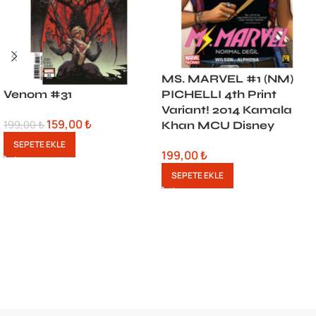
MS. MARVEL #1 (NM)
Venom #31
PICHELLI 4th Print
Variant! 2014 Kamala
159,00
₺
199,00
₺
Khan MCU Disney
SEPETE EKLE
199,00
₺
SEPETE EKLE