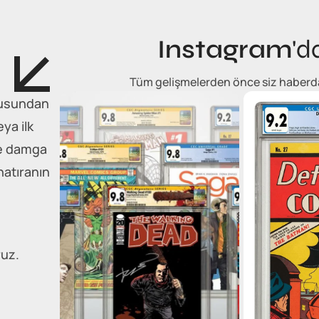
Instagram
'd
Tüm gelişmelerden önce siz haberdar 
tkusundan
eya ilk
he damga
hatıranın
ruz.