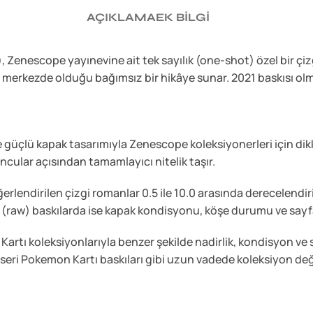
AÇIKLAMA
EK BILGI
enescope yayınevine ait tek sayılık (one-shot) özel bir çiz
n merkezde olduğu bağımsız bir hikâye sunar. 2021 baskısı o
güçlü kapak tasarımıyla Zenescope koleksiyonerleri için dikk
oncular açısından tamamlayıcı nitelik taşır.
ndirilen çizgi romanlar 0.5 ile 10.0 arasında derecelendiril
ş (raw) baskılarda ise kapak kondisyonu, köşe durumu ve sayfa 
tı koleksiyonlarıyla benzer şekilde nadirlik, kondisyon ve s
l seri Pokemon Kartı baskıları gibi uzun vadede koleksiyon değe