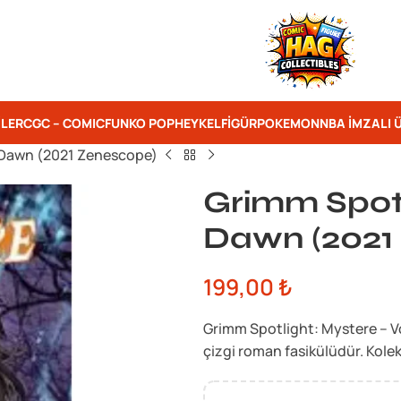
ILER
CGC – COMIC
FUNKO POP
HEYKEL
FIGÜR
POKEMON
NBA İMZALI 
 Dawn (2021 Zenescope)
Grimm Spot
Dawn (2021
199,00
₺
Grimm Spotlight: Mystere – V
çizgi roman fasikülüdür. Kolek