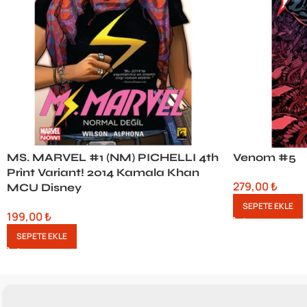
MS. MARVEL #1 (NM) PICHELLI 4th
Venom #5
Print Variant! 2014 Kamala Khan
279,00
₺
MCU Disney
SEPETE EKLE
199,00
₺
SEPETE EKLE