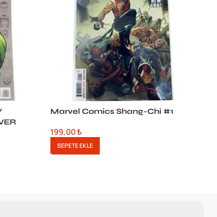
Y
Marvel Comics Shang-Chi #1
T
VER
199,00
₺
1
SEPETE EKLE