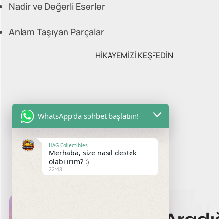
Nadir ve Değerli Eserler
Anlam Taşıyan Parçalar
HİKAYEMİZİ KEŞFEDİN
WhatsApp'da sohbet başlatıın!
HAG Collectibles
Merhaba, size nasıl destek
olabilirim? :)
22:48