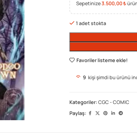
Sepetinize
3.500,00
₺
ürün
1 adet stokta
Favoriler listeme ekle!
9
kişi şimdi bu ürünü in
Kategoriler:
CGC - COMIC
Paylaş: