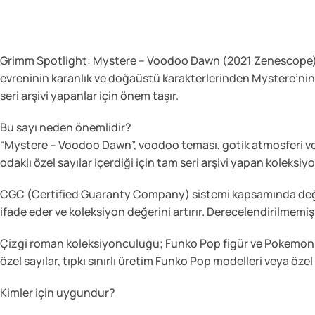
Grimm Spotlight: Mystere – Voodoo Dawn (2021 Zenescope), Z
evreninin karanlık ve doğaüstü karakterlerinden Mystere’ni
seri arşivi yapanlar için önem taşır.
Bu sayı neden önemlidir?
“Mystere – Voodoo Dawn”, voodoo teması, gotik atmosferi ve 
odaklı özel sayılar içerdiği için tam seri arşivi yapan koleksiy
CGC (Certified Guaranty Company) sistemi kapsamında değerle
ifade eder ve koleksiyon değerini artırır. Derecelendirilmemi
Çizgi roman koleksiyonculuğu; Funko Pop figür ve Pokemon Kar
özel sayılar, tıpkı sınırlı üretim Funko Pop modelleri veya öze
Kimler için uygundur?