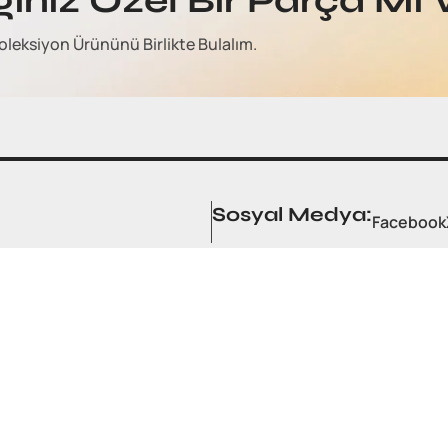
ğınız Özel Bir Parça Mı 
oleksiyon Ürününü Birlikte Bulalım.
Sosyal Medya:
Facebook
ESI
GIZLILIK POLITIKASI
İPTAL VE İADE KOŞULLARI
ÖDEME VE TESLIMAT
ÖN 