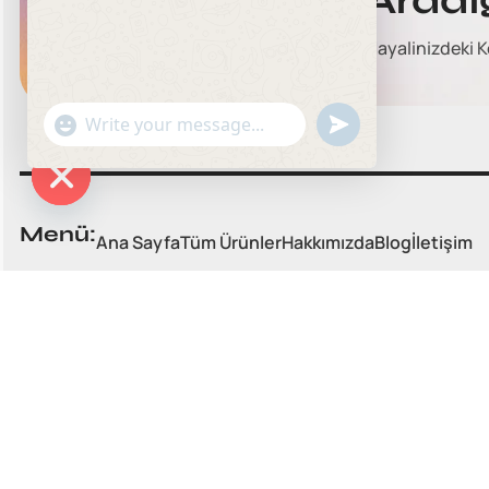
Aradı
Hayalinizdeki K
undefined
"+chaty_settings.lang.emoji_picker+"
WhatsApp
Message
Hide
Menü:
Ana Sayfa
Tüm Ürünler
Hakkımızda
Blog
İletişim
chaty
MESAFELI SATIŞ SÖZLEŞM