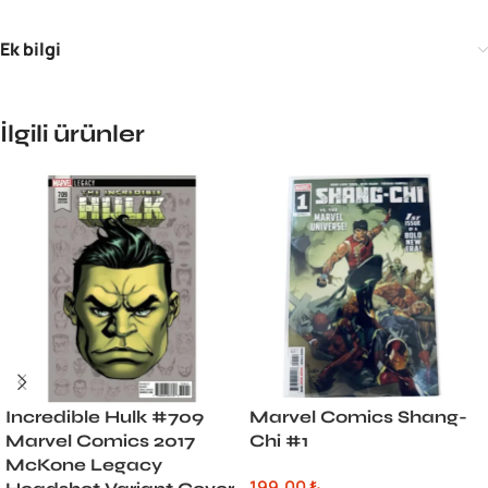
Ek bilgi
İlgili ürünler
Incredible Hulk #709
Marvel Comics Shang-
Marvel Comics 2017
Chi #1
McKone Legacy
199,00
₺