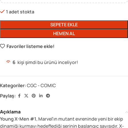
1 adet stokta
SEPETE EKLE
HEMEN AL
Favoriler listeme ekle!
6
kişi şimdi bu ürünü inceliyor!
Kategoriler:
CGC - COMIC
Paylaş:
Açıklama
Young X-Men #1
, Marvel’ın mutant evreninde yeni bir ekip
dinamiği kurmayı hedeflediği serinin başlangıç sayısıdır. X-