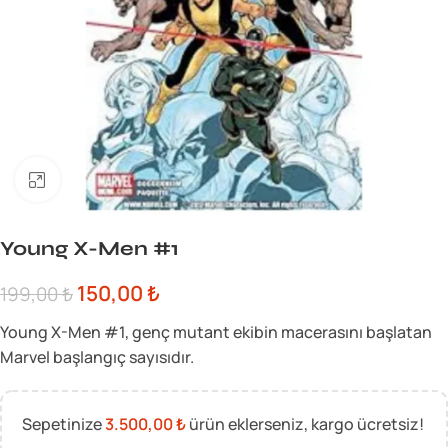
Büyük görsel için tıklayın
Young X-Men #1
150,00
₺
199,00
₺
Young X-Men #1, genç mutant ekibin macerasını başlatan
Marvel başlangıç sayısıdır.
Sepetinize
3.500,00
₺
ürün eklerseniz, kargo ücretsiz!