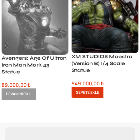
XM STUDIOS Maestro
Avengers: Age Of Ultron
(Version B) 1/4 Scale
Iron Man Mark 43
Statue
Statue
949.000,00
₺
89.000,00
₺
SEPETE EKLE
DEVAMINI OKU