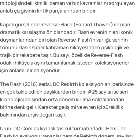
mitolojisindeki kimlik, zaman ve hız kavramlarını sorgulayan
anlatı çizgisinin kritik parçalarından biridir.
Kapak görselinde Reverse-Flash (Eobard Thawne) ile olan
dramatik karşılaşma ön plandadır. Flash evreninin en ikonik
düşmanlarından biri olan Reverse-Flash’in varlığı, serinin
tonunu klasik süper kahraman hikâyesinden psikolojik ve
trajik bir rekabete taşır. Bu sayı, özellikle Reverse-Flash
odaklı hikâye akışını tamamlamak isteyen koleksiyonerler
için anlamlı bir edisyondur.
The Flash (2016) serisi, DC Rebirth koleksiyonları içerisinde
en çok takip edilen başlıklardan biridir. #25 sayısı ise seri
kronolojisi açısından orta dönem kırılma noktalarından
birine denk gelir. Karakter gelişimi ve evren içi süreklilik
bakımından arşiv değeri taşır.
Ürün, DC Comics lisanslı fasikül formatındadır. Hem The
Flash koleksiyonu yapanlar hem de Rebirth dönemi sayıları