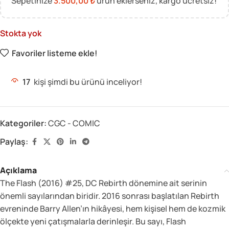
Sepetinize
3.500,00
₺
ürün eklerseniz, kargo ücretsiz!
Stokta yok
Favoriler listeme ekle!
17
kişi şimdi bu ürünü inceliyor!
Kategoriler:
CGC - COMIC
Paylaş:
Açıklama
The Flash (2016) #25, DC Rebirth dönemine ait serinin
önemli sayılarından biridir. 2016 sonrası başlatılan Rebirth
evreninde Barry Allen’ın hikâyesi, hem kişisel hem de kozmik
ölçekte yeni çatışmalarla derinleşir. Bu sayı, Flash