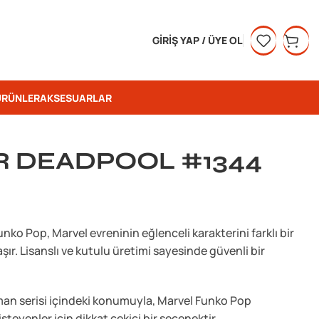
GIRIŞ YAP / ÜYE OL
ÜRÜNLER
AKSESUARLAR
 DEADPOOL #1344
o Pop, Marvel evreninin eğlenceli karakterini farklı bir
r. Lisanslı ve kutulu üretimi sayesinde güvenli bir
man serisi içindeki konumuyla, Marvel Funko Pop
eyenler için dikkat çekici bir seçenektir.