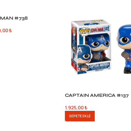
MAN #738
9,00
₺
CAPTAIN AMERICA #137
1.925,00
₺
SEPETE EKLE