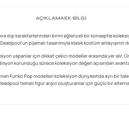
AÇIKLAMA
EK BILGI
 dışı karakterlerinden birini eğlenceli bir konseptle koleksi
Deadpool’un pijamalı tasarımıyla klasik kostüm anlayışının dı
 yapanlar için dikkat çekici modeller arasında yer alır. Oriji
ondisyon korunduğu sürece koleksiyon değeri açısından avanta
lunan Funko Pop modelleri koleksiyon dünyasında ayrı bir tale
adpool temalı figür arşivi oluşturanlar için güçlü bir alternat