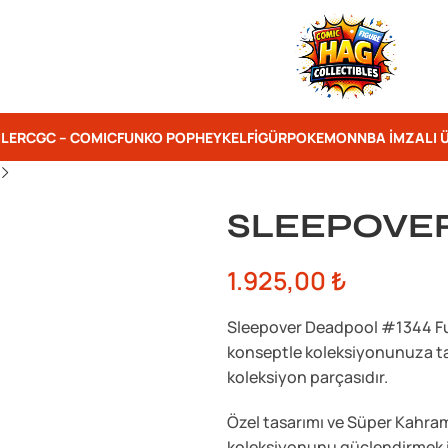
ILER
CGC – COMIC
FUNKO POP
HEYKEL
FIGÜR
POKEMON
NBA İMZALI 
SLEEPOVER
1.925,00
₺
Sleepover Deadpool #1344 Funk
konseptle koleksiyonunuza taşı
koleksiyon parçasıdır.
Özel tasarımı ve Süper Kahra
koleksiyonunu güçlendirmek ist