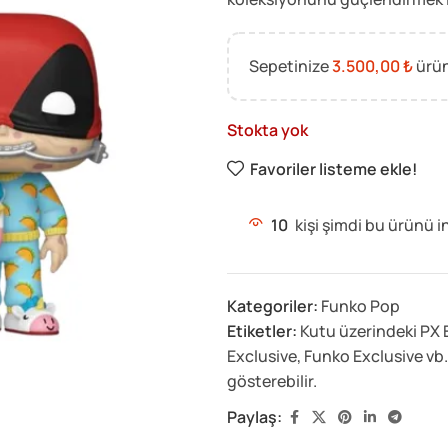
Sepetinize
3.500,00
₺
ürün
Stokta yok
Favoriler listeme ekle!
10
kişi şimdi bu ürünü i
Kategoriler:
Funko Pop
Etiketler:
Kutu üzerindeki PX 
Exclusive
,
Funko Exclusive vb. 
gösterebilir.
Paylaş: