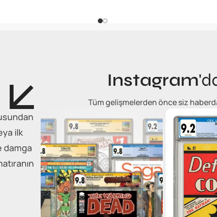
Instagram
'd
Tüm gelişmelerden önce siz haberdar 
tkusundan
eya ilk
he damga
hatıranın