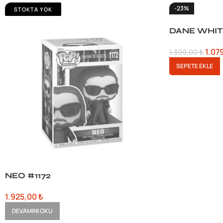
-23%
STOKTA YOK
DANE WHIT
1.07
1.399,00
₺
SEPETE EKLE
NEO #1172
1.925,00
₺
DEVAMINI OKU