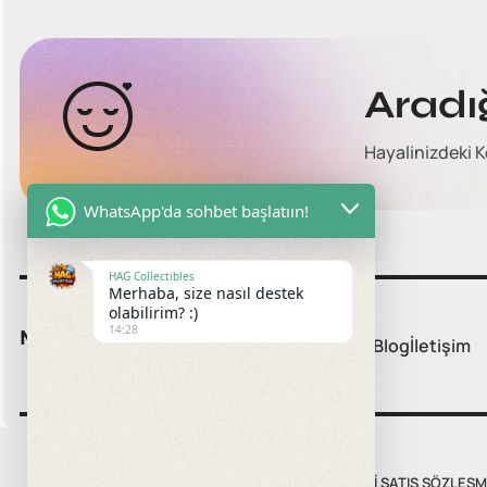
Aradı
Hayalinizdeki K
WhatsApp'da sohbet başlatıın!
HAG Collectibles
Merhaba, size nasıl destek
olabilirim? :)
14:28
Menü:
Ana Sayfa
Tüm Ürünler
Hakkımızda
Blog
İletişim
MESAFELI SATIŞ SÖZLEŞM