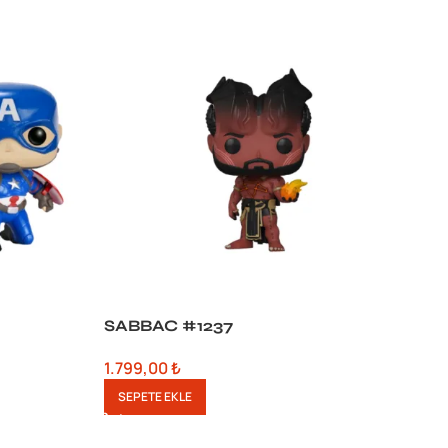
SABBAC #1237
S
1.799,00
₺
1
SEPETE EKLE