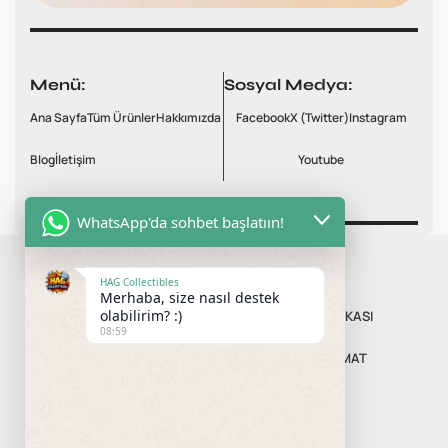
Menü:
Sosyal Medya:
Ana Sayfa
Tüm Ürünler
Hakkımızda
Facebook
X (Twitter)
Instagram
Blog
İletişim
Youtube
WhatsApp'da sohbet başlatıın!
HAG Collectibles
Merhaba, size nasıl destek
olabilirim? :)
MESAFELI SATIŞ SÖZLEŞMESI
GIZLILIK POLITIKASI
08:59
İPTAL VE İADE KOŞULLARI
ÖDEME VE TESLIMAT
ÖN BILGILENDIRME FORMU