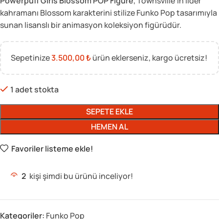
Powerpuff Girls Blossom POP Figure
, Townsville’ın lider
kahramanı Blossom karakterini stilize Funko Pop tasarımıyla
sunan lisanslı bir animasyon koleksiyon figürüdür.
Sepetinize
3.500,00
₺
ürün eklerseniz, kargo ücretsiz!
1 adet stokta
SEPETE EKLE
HEMEN AL
Favoriler listeme ekle!
2
kişi şimdi bu ürünü inceliyor!
Kategoriler:
Funko Pop