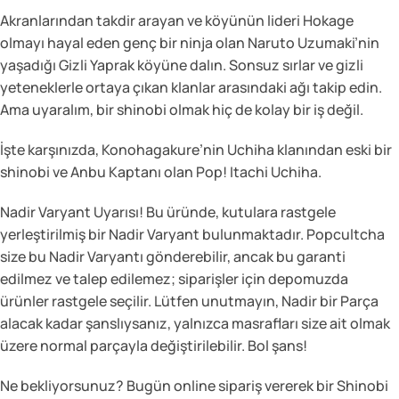
Akranlarından takdir arayan ve köyünün lideri Hokage
olmayı hayal eden genç bir ninja olan Naruto Uzumaki’nin
yaşadığı Gizli Yaprak köyüne dalın. Sonsuz sırlar ve gizli
yeteneklerle ortaya çıkan klanlar arasındaki ağı takip edin.
Ama uyaralım, bir shinobi olmak hiç de kolay bir iş değil.
İşte karşınızda, Konohagakure’nin Uchiha klanından eski bir
shinobi ve Anbu Kaptanı olan Pop! Itachi Uchiha.
Nadir Varyant Uyarısı! Bu üründe, kutulara rastgele
yerleştirilmiş bir Nadir Varyant bulunmaktadır. Popcultcha
size bu Nadir Varyantı gönderebilir, ancak bu garanti
edilmez ve talep edilemez; siparişler için depomuzda
ürünler rastgele seçilir. Lütfen unutmayın, Nadir bir Parça
alacak kadar şanslıysanız, yalnızca masrafları size ait olmak
üzere normal parçayla değiştirilebilir. Bol şans!
Ne bekliyorsunuz? Bugün online sipariş vererek bir Shinobi