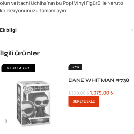
olun ve Itachi Uchiha’nın bu Pop! Vinyl Figürü ile Naruto
koleksiyonunuzu tamamlayın!
Ek bilgi
İlgili ürünler
-23%
STOKTA YOK
DANE WHITMAN #738
1.079,00
₺
1.399,00
₺
SEPETE EKLE