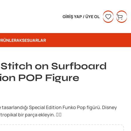
GIRIŞ YAP / ÜYE OL
ÜRÜNLER
AKSESUARLAR
h Stitch on Surfboard
tion POP Figure
e tasarlandığı Special Edition Funko Pop figürü. Disney
opikal bir parça ekleyin. 🏄‍♂️