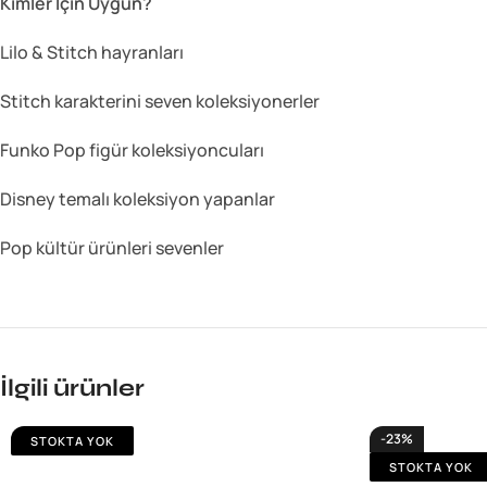
Kimler İçin Uygun?
Lilo & Stitch hayranları
Stitch karakterini seven koleksiyonerler
Funko Pop figür koleksiyoncuları
Disney temalı koleksiyon yapanlar
Pop kültür ürünleri sevenler
İlgili ürünler
-23%
STOKTA YOK
STOKTA YOK