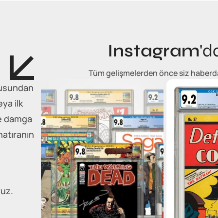
Instagram
'd
Tüm gelişmelerden önce siz haberdar 
tkusundan
eya ilk
he damga
hatıranın
ruz.