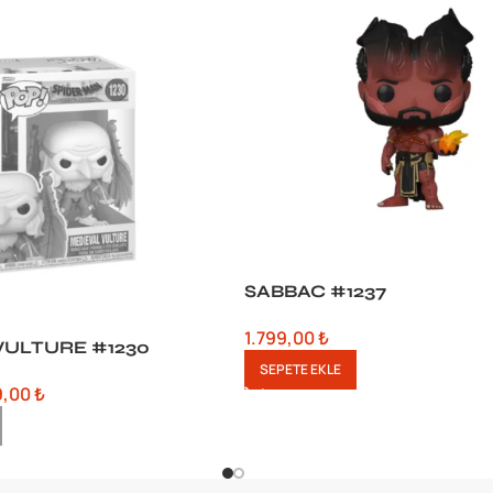
SABBAC #1237
1.799,00
₺
VULTURE #1230
SEPETE EKLE
9,00
₺