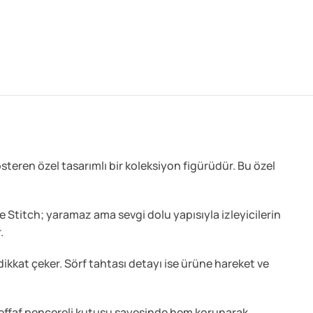
österen özel tasarımlı bir koleksiyon figürüdür. Bu özel
 Stitch; yaramaz ama sevgi dolu yapısıyla izleyicilerin
.
dikkat çeker. Sörf tahtası detayı ise ürüne hareket ve
p şeffaf pencereli kutusu sayesinde hem korunarak