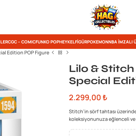
ILER
CGC – COMIC
FUNKO POP
HEYKEL
FIGÜR
POKEMON
NBA İMZALI 
ial Edition POP Figure
Lilo & Stitc
Special Edi
2.299,00
₺
Stitch’in sörf tahtası üzerind
koleksiyonunuza eğlenceli ve tr