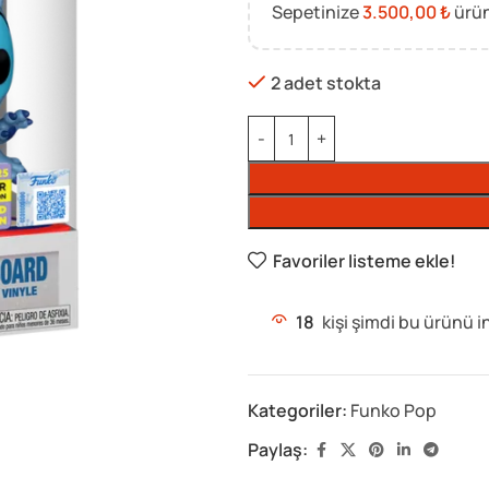
Sepetinize
3.500,00
₺
ürün
2 adet stokta
Favoriler listeme ekle!
18
kişi şimdi bu ürünü i
Kategoriler:
Funko Pop
Paylaş: