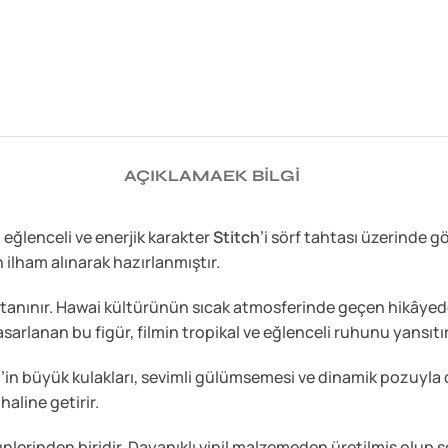
AÇIKLAMA
EK BILGI
, eğlenceli ve enerjik karakter
Stitch
’i sörf tahtası üzerinde g
lham alınarak hazırlanmıştır.
 tanınır. Hawai kültürünün sıcak atmosferinde geçen hikâyede
sarlanan bu figür, filmin tropikal ve eğlenceli ruhunu yansıtır
ch’in büyük kulakları, sevimli gülümsemesi ve dinamik pozuyla 
aline getirir.
ürünlerinden biridir. Dayanıklı vinil malzemeden üretilmiş olu