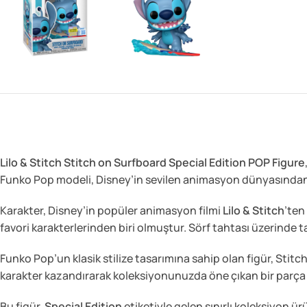
Lilo & Stitch Stitch on Surfboard Special Edition POP Figure
Funko Pop modeli, Disney’in sevilen animasyon dünyasından i
Karakter, Disney’in popüler animasyon filmi
Lilo & Stitch
’ten
favori karakterlerinden biri olmuştur. Sörf tahtası üzerinde ta
Funko Pop’un klasik stilize tasarımına sahip olan figür, Stit
karakter kazandırarak koleksiyonunuzda öne çıkan bir parça h
Bu figür,
Special Edition
etiketiyle gelen sınırlı koleksiyon 