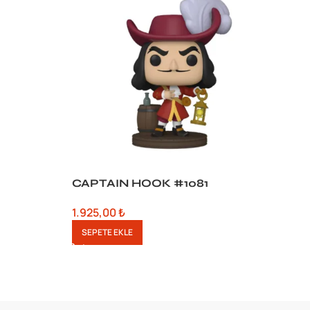
CAPTAIN HOOK #1081
D
1.925,00
₺
1
SEPETE EKLE