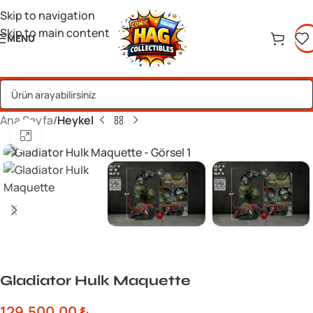
Skip to navigation
Skip to main content
MENU
Ana Sayfa
Heykel
Büyük görsel için tıklayın
Gladiator Hulk Maquette
129.500,00
₺