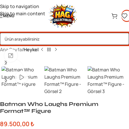
Skip to navigation
Skip to main content
MENU
Ana Sayfa
Heykel
Büyük görsel için tıklayın
Batman Who Laughs Premium
Format™ Figure
89.500,00
₺