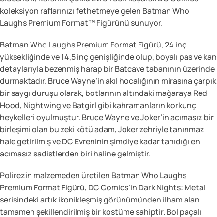
koleksiyon raflarınızı fethetmeye gelen Batman Who
Laughs Premium Format™ Figürünü sunuyor.
Batman Who Laughs Premium Format Figürü, 24 inç
yüksekliğinde ve 14,5 inç genişliğinde olup, boyalı pas ve kan
detaylarıyla bezenmiş harap bir Batcave tabanının üzerinde
durmaktadır. Bruce Wayne’in akıl hocalığının mirasına çarpık
bir saygı duruşu olarak, botlarının altındaki mağaraya Red
Hood, Nightwing ve Batgirl gibi kahramanların korkunç
heykelleri oyulmuştur. Bruce Wayne ve Joker’in acımasız bir
birleşimi olan bu zeki kötü adam, Joker zehriyle tanınmaz
hale getirilmiş ve DC Evreninin şimdiye kadar tanıdığı en
acımasız sadistlerden biri haline gelmiştir.
Polirezin malzemeden üretilen Batman Who Laughs
Premium Format Figürü, DC Comics’in Dark Nights: Metal
serisindeki artık ikonikleşmiş görünümünden ilham alan
tamamen şekillendirilmiş bir kostüme sahiptir. Bol paçalı