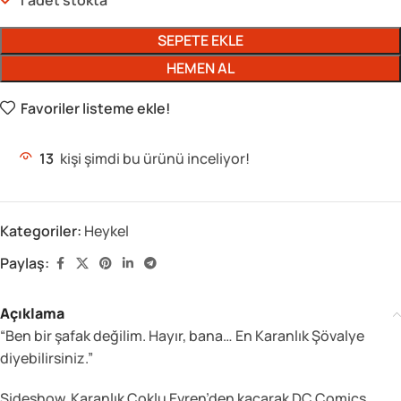
1 adet stokta
SEPETE EKLE
HEMEN AL
Favoriler listeme ekle!
13
kişi şimdi bu ürünü inceliyor!
Kategoriler:
Heykel
Paylaş:
Açıklama
“Ben bir şafak değilim. Hayır, bana… En Karanlık Şövalye
diyebilirsiniz.”
Sideshow, Karanlık Çoklu Evren’den kaçarak DC Comics