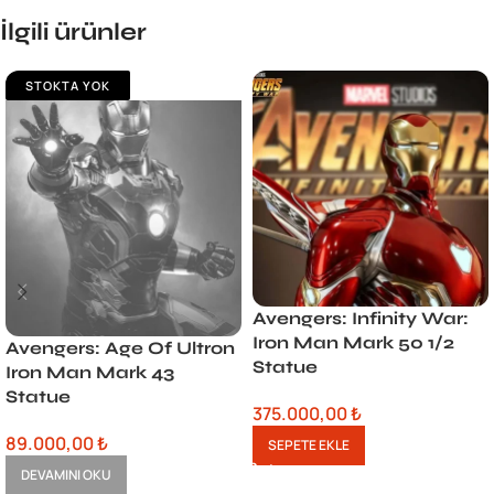
İlgili ürünler
STOKTA YOK
Avengers: Infinity War:
Iron Man Mark 50 1/2
Avengers: Age Of Ultron
Statue
Iron Man Mark 43
Statue
375.000,00
₺
89.000,00
₺
SEPETE EKLE
DEVAMINI OKU