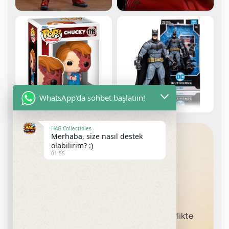
WhatsApp'da sohbet başlatıın!
HAG Collectibles
Merhaba, size nasıl destek
olabilirim? :)
01:55
Aradığınız Özel Bir
Parça Mı Var?
Hayalinizdeki Koleksiyon Ürününü Birlikte
Bulalım.