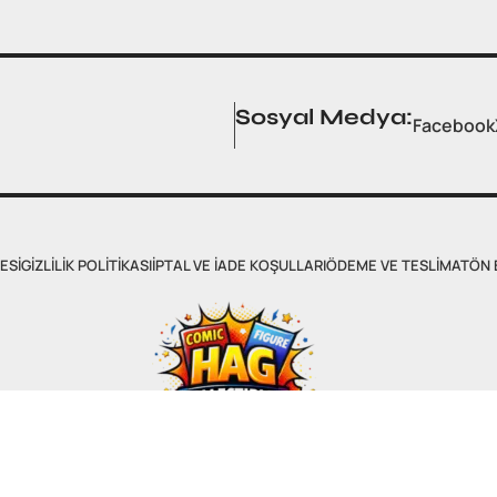
Sosyal Medya:
Facebook
ESI
GIZLILIK POLITIKASI
İPTAL VE İADE KOŞULLARI
ÖDEME VE TESLIMAT
ÖN 