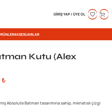
GIRIŞ YAP / ÜYE OL
ÜRÜNLER
AKSESUARLAR
atman Kutu (Alex
0
₺
lmiş Absolute Batman tasarımına sahip, mıknatıslı çizgi