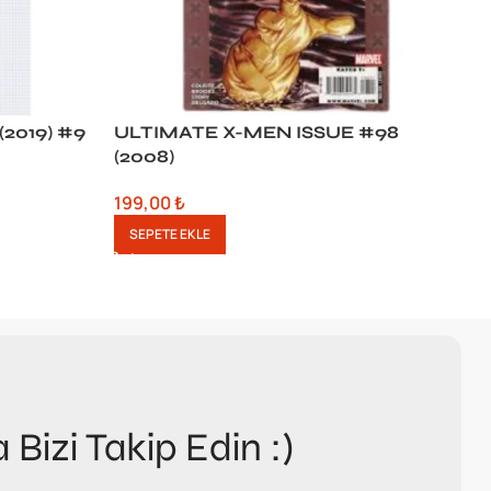
2019) #9
ULTIMATE X-MEN ISSUE #98
(2008)
J
199,00
₺
SEPETE EKLE
5
a Bizi Takip Edin :)