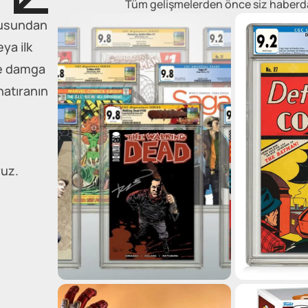
Tüm gelişmelerden önce siz haberdar 
tkusundan
eya ilk
he damga
hatıranın
ruz.