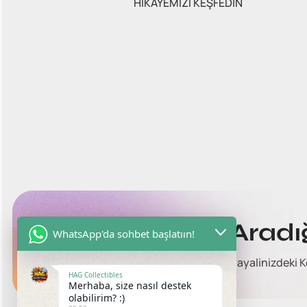
HİKAYEMİZİ KEŞFEDİN
Aradı
WhatsApp'da sohbet başlatıın!
Hayalinizdeki K
HAG Collectibles
Merhaba, size nasıl destek
olabilirim? :)