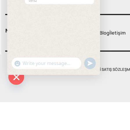
09:52
Menü:
Ana Sayfa
Tüm Ürünler
Hakkımızda
Blog
İletişim
undefined
"+chaty_settings.lang.emoji_picker+"
WhatsApp
MESAFELI SATIŞ SÖZLEŞM
Message
Hide
chaty