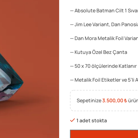
— Absolute Batman Cilt 1 Sıv
— Jim Lee Variant, Dan Panosi
— Dan Mora Metalik Foil Varia
— Kutuya Özel Bez Çanta
— 50 x 70 ölçülerinde Katlanır 
— Metalik Foil Etiketler ve 5’l
Sepetinize
3.500,00
₺
ürün
1 adet stokta