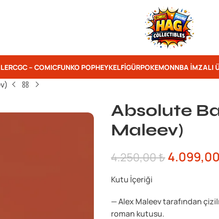
ILER
CGC – COMIC
FUNKO POP
HEYKEL
FIGÜR
POKEMON
NBA İMZALI 
v)
Absolute B
Maleev)
4.099,0
4.250,00
₺
Kutu İçeriği
— Alex Maleev tarafından çizi
roman kutusu.