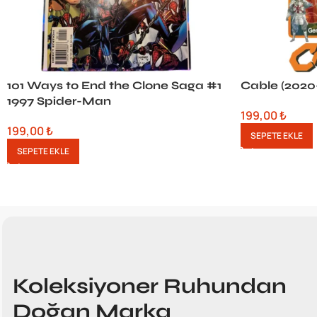
101 Ways to End the Clone Saga #1
Cable (2020
1997 Spider-Man
199,00
₺
199,00
₺
SEPETE EKLE
SEPETE EKLE
Koleksiyoner Ruhundan
Doğan Marka