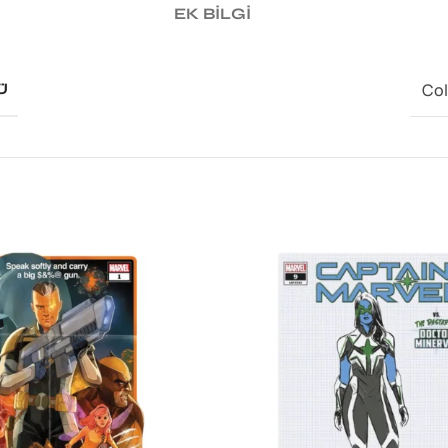
EK BILGI
Col
Ü